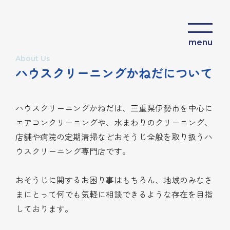
About Us
サービス一覧
ハウスクリーニングかねだについて
家庭用エアコン
業務用エアコン
ハウスクリーニングかねだは、三重県伊勢市を中心に
水まわり
エアコンクリーニングや、水まわりのクリーニング、
店舗や病院の定期清掃などおそうじ全般を取り扱うハ
その他
ウスクリーニング専門店です。
ハウスクリーニングかねだについて
おそうじに関するお困り事はもちろん、地域のみなさ
よくある質問
まにとって何でも気軽に相談できるような存在を目指
しております。
お問い合わせ